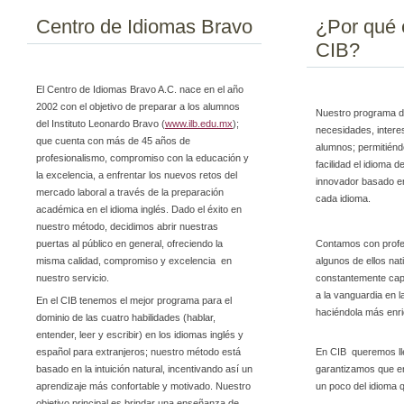
Centro de Idiomas Bravo
¿Por qué e
CIB?
El Centro de Idiomas Bravo A.C. nace en el año
2002 con el objetivo de preparar a los alumnos
Nuestro programa d
del Instituto Leonardo Bravo (
www.ilb.edu.mx
);
necesidades, intere
que cuenta con más de 45 años de
alumnos; permitiénd
profesionalismo, compromiso con la educación y
facilidad el idioma
la excelencia, a enfrentar los nuevos retos del
innovador basado en 
mercado laboral a través de la preparación
cada idioma.
académica en el idioma inglés. Dado el éxito en
nuestro método, decidimos abrir nuestras
puertas al público en general, ofreciendo la
Contamos con profes
misma calidad, compromiso y excelencia en
algunos de ellos nat
nuestro servicio.
constantemente cap
a la vanguardia en 
En el CIB tenemos el mejor programa para el
haciéndola más enr
dominio de las cuatro habilidades (hablar,
entender, leer y escribir) en los idiomas inglés y
español para extranjeros; nuestro método está
En CIB queremos lle
basado en la intuición natural, incentivando así un
garantizamos que en
aprendizaje más confortable y motivado. Nuestro
un poco del idioma 
objetivo principal es brindar una enseñanza de